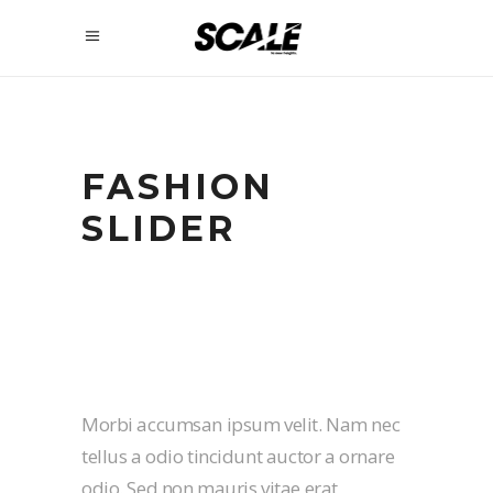
FASHION
SLIDER
Morbi accumsan ipsum velit. Nam nec
tellus a odio tincidunt auctor a ornare
odio. Sed non mauris vitae erat