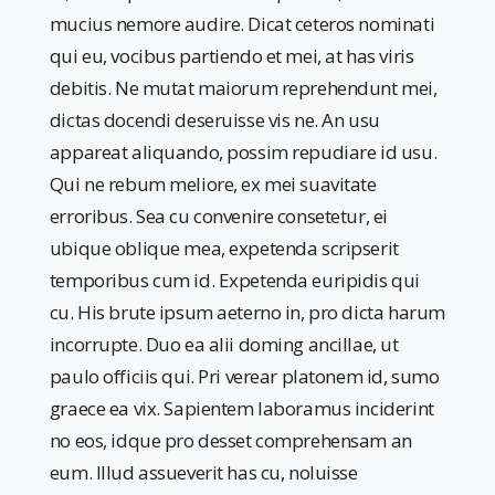
mucius nemore audire. Dicat ceteros nominati
qui eu, vocibus partiendo et mei, at has viris
debitis. Ne mutat maiorum reprehendunt mei,
dictas docendi deseruisse vis ne. An usu
appareat aliquando, possim repudiare id usu.
Qui ne rebum meliore, ex mei suavitate
erroribus. Sea cu convenire consetetur, ei
ubique oblique mea, expetenda scripserit
temporibus cum id. Expetenda euripidis qui
cu. His brute ipsum aeterno in, pro dicta harum
incorrupte. Duo ea alii doming ancillae, ut
paulo officiis qui. Pri verear platonem id, sumo
graece ea vix. Sapientem laboramus inciderint
no eos, idque pro desset comprehensam an
eum. Illud assueverit has cu, noluisse