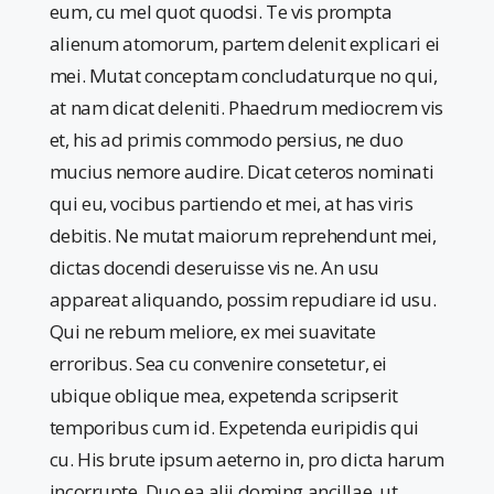
eum, cu mel quot quodsi. Te vis prompta
alienum atomorum, partem delenit explicari ei
mei. Mutat conceptam concludaturque no qui,
at nam dicat deleniti. Phaedrum mediocrem vis
et, his ad primis commodo persius, ne duo
mucius nemore audire. Dicat ceteros nominati
qui eu, vocibus partiendo et mei, at has viris
debitis. Ne mutat maiorum reprehendunt mei,
dictas docendi deseruisse vis ne. An usu
appareat aliquando, possim repudiare id usu.
Qui ne rebum meliore, ex mei suavitate
erroribus. Sea cu convenire consetetur, ei
ubique oblique mea, expetenda scripserit
temporibus cum id. Expetenda euripidis qui
cu. His brute ipsum aeterno in, pro dicta harum
incorrupte. Duo ea alii doming ancillae, ut