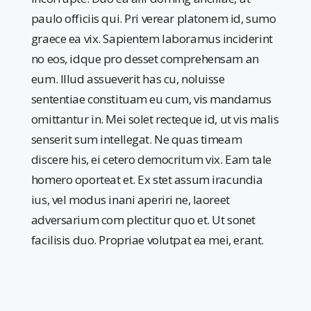
paulo officiis qui. Pri verear platonem id, sumo
graece ea vix. Sapientem laboramus inciderint
no eos, idque pro desset comprehensam an
eum. Illud assueverit has cu, noluisse
sententiae constituam eu cum, vis mandamus
omittantur in. Mei solet recteque id, ut vis malis
senserit sum intellegat. Ne quas timeam
discere his, ei cetero democritum vix. Eam tale
homero oporteat et. Ex stet assum iracundia
ius, vel modus inani aperiri ne, laoreet
adversarium com plectitur quo et. Ut sonet
facilisis duo. Propriae volutpat ea mei, erant.