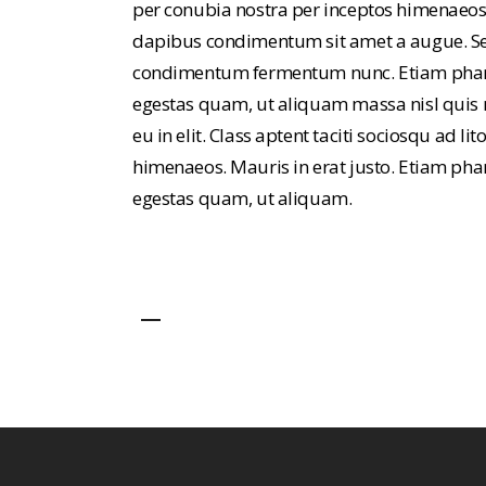
per conubia nostra per inceptos himenaeos. 
dapibus condimentum sit amet a augue. Sed 
condimentum fermentum nunc. Etiam pharet
egestas quam, ut aliquam massa nisl quis 
eu in elit. Class aptent taciti sociosqu ad l
himenaeos. Mauris in erat justo. Etiam phar
egestas quam, ut aliquam.