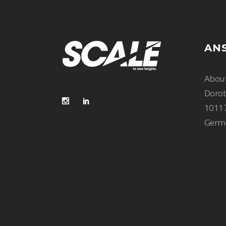
AN
Abou
Dorot
10117
Germ