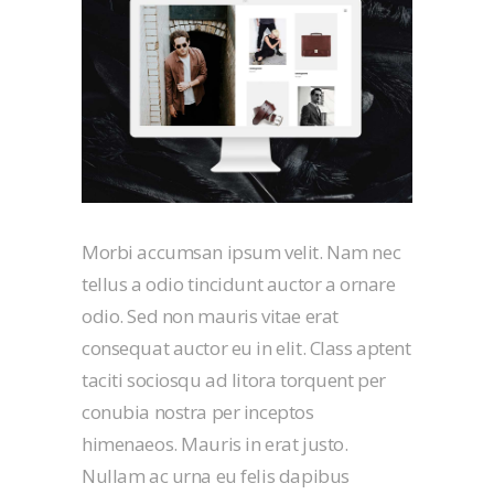
Morbi accumsan ipsum velit. Nam nec
tellus a odio tincidunt auctor a ornare
odio. Sed non mauris vitae erat
consequat auctor eu in elit. Class aptent
taciti sociosqu ad litora torquent per
conubia nostra per inceptos
himenaeos. Mauris in erat justo.
Nullam ac urna eu felis dapibus