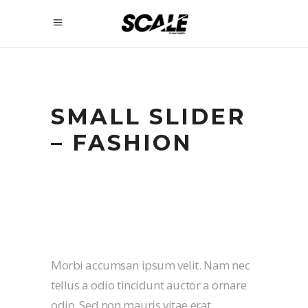
SMALL SLIDER
– FASHION
Morbi accumsan ipsum velit. Nam nec
tellus a odio tincidunt auctor a ornare
odio. Sed non mauris vitae erat