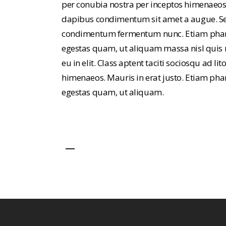
per conubia nostra per inceptos himenaeos. 
dapibus condimentum sit amet a augue. Sed 
condimentum fermentum nunc. Etiam pharet
egestas quam, ut aliquam massa nisl quis 
eu in elit. Class aptent taciti sociosqu ad l
himenaeos. Mauris in erat justo. Etiam phar
egestas quam, ut aliquam.