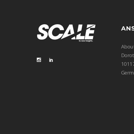
AN
Abou
Dorot
10117
Germ