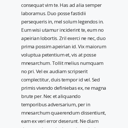
consequat vim te. Has ad alia semper
laboramus. Duo posse fastidii
persequeris in, mel solum legendos in.
Eum wisi utamur inciderint te, eum no
apeirian lobortis. Zril exerci ne nec, duo
prima possim apeirian id. Vix maiorum
voluptua petentium et, vis at posse
mnesarchum. Tollit melius numquam
no pri. Vel ex audiam scripserit
complectitur, duis tempor id vel. Sed
primis vivendo definiebas ex, ne magna
brute per. Nec et aliquando
temporibus adversarium, per in
mnesarchum quaerendum dissentiunt,
eam ex veri error deserunt. Ne diam