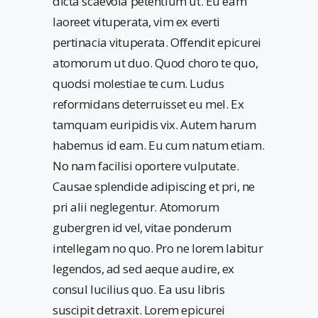
dicta scaevola petentium ut. Eu eam
laoreet vituperata, vim ex everti
pertinacia vituperata. Offendit epicurei
atomorum ut duo. Quod choro te quo,
quodsi molestiae te cum. Ludus
reformidans deterruisset eu mel. Ex
tamquam euripidis vix. Autem harum
habemus id eam. Eu cum natum etiam.
No nam facilisi oportere vulputate.
Causae splendide adipiscing et pri, ne
pri alii neglegentur. Atomorum
gubergren id vel, vitae ponderum
intellegam no quo. Pro ne lorem labitur
legendos, ad sed aeque audire, ex
consul lucilius quo. Ea usu libris
suscipit detraxit. Lorem epicurei